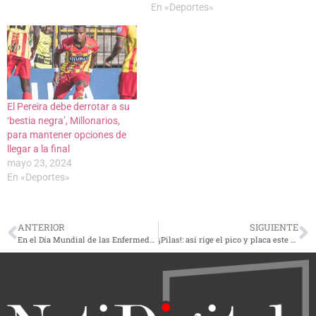
En «Deportes»
El Pereira debe derrotar a su
‘bestia negra’, Millonarios,
para mantener opciones de
llegar a la final
mayo 23, 2024
En «Deportes»
ANTERIOR
SIGUIENTE
En el Día Mundial de las Enfermedades Raras, Multicare Pharma anuncia presencia en Colombia
¡Pilas!: así rige el pico y placa este viernes 1 de marzo en Pereira