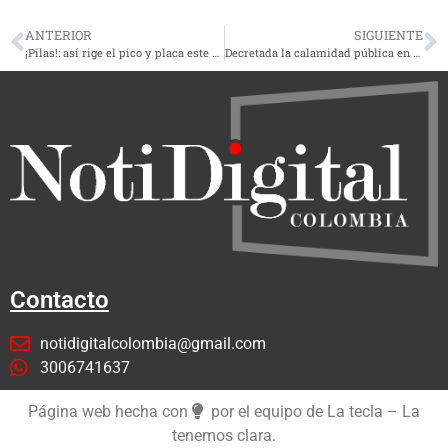
ANTERIOR
SIGUIENTE
¡Pilas!: así rige el pico y placa este viernes 1 de marzo en Pereira
Decretada la calamidad pública en Pereira por incendio en barrio Futuro Bajo de Cuba
Contacto
notidigitalcolombia@gmail.com
3006741637
Página web hecha con
por el equipo de La tecla – La
tenemos clara.