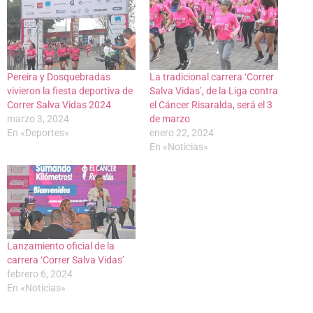
Pereira y Dosquebradas
La tradicional carrera ‘Correr
vivieron la fiesta deportiva de
Salva Vidas’, de la Liga contra
Correr Salva Vidas 2024
el Cáncer Risaralda, será el 3
marzo 3, 2024
de marzo
En «Deportes»
enero 22, 2024
En «Noticias»
Lanzamiento oficial de la
carrera ‘Correr Salva Vidas’
febrero 6, 2024
En «Noticias»