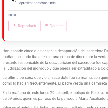
Aproximadamente 3 min
00:00
Reproducir
Detener
Han pasado cinco días desde la desaparición del sacerdote Dar
mañana, cuando iba a recibir una suma de dinero por la venta d
presunto responsable de la desaparición del sacerdote fue cap
la judilización del individuo y que pueda ser extraditado a Co
La última persona que vio al sacerdote fue su mamá, con qui
como lo hacían frecuentemente. El padre vestía una camiseta
En la mañana de este lunes 29 de abril, el obispo de Pereira, 
de 59 años, quien es parroco de la parroquia María Auxiliadora
«Hoy es el quinto día. Estamos muy angustiados, esto es como 