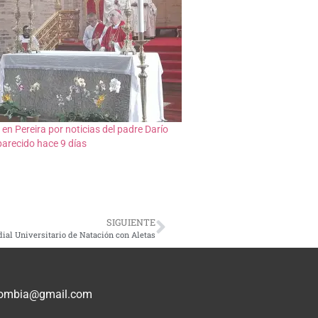
en Pereira por noticias del padre Darío
parecido hace 9 días
SIGUIENTE
al Universitario de Natación con Aletas
olombia@gmail.com