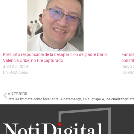
Presunto responsable de la desaparición del padre Darío
Famili
Valencia Uribe, no fue capturado
consti
abril 29, 2024
mayo 
En «Noticias»
En «No
ANTERIOR
Pereira iniciará como local ante Bucaramanga, en el grupo A, los cuadrangulare