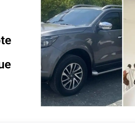
te
ue