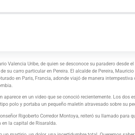
io Valencia Uribe, de quien se desconoce su paradero desde el 
e su carro particular en Pereira. El alcalde de Pereira, Mauricio
turado en Paris, Francia, adonde viajó de manera intempestiva d
lombia.
en aparece en un video que se conoció recientemente. Los dos 
 tipo polo y portaba un pequeño maletín atravesado sobre su pe
monseñor Rigoberto Corredor Montoya, reiteró su llamado para qu
 en la capital de Risaralda.
un martirio, un dolor, una incertidumbre total. Queremos saber 