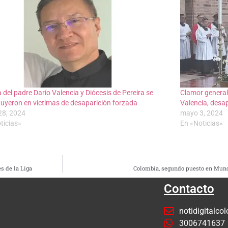
a del padre Darío Valencia y Diócesis de Pereira se
Clamor general 
tuyeron en víctimas de desaparición forzada
Valencia, desa
28, 2024
mayo 3, 2024
ticias»
En «Noticias»
s de la Liga
Colombia, segundo puesto en Mundi
Contacto
notidigitalc
3006741637