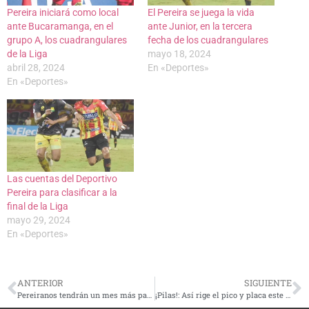
Pereira iniciará como local
El Pereira se juega la vida
ante Bucaramanga, en el
ante Junior, en la tercera
grupo A, los cuadrangulares
fecha de los cuadrangulares
de la Liga
mayo 18, 2024
abril 28, 2024
En «Deportes»
En «Deportes»
Las cuentas del Deportivo
Pereira para clasificar a la
final de la Liga
mayo 29, 2024
En «Deportes»
ANTERIOR
SIGUIENTE
Pereiranos tendrán un mes más para pagar el impuesto predial con descuentos
¡Pilas!: Así rige el pico y placa este jueves 2 de mayo en Pereira