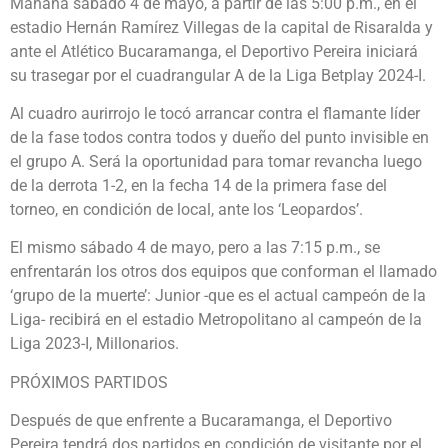
Mañana sábado 4 de mayo, a partir de las 5:00 p.m., en el
estadio Hernán Ramírez Villegas de la capital de Risaralda y
ante el Atlético Bucaramanga, el Deportivo Pereira iniciará
su trasegar por el cuadrangular A de la Liga Betplay 2024-I.
Al cuadro aurirrojo le tocó arrancar contra el flamante líder
de la fase todos contra todos y dueño del punto invisible en
el grupo A. Será la oportunidad para tomar revancha luego
de la derrota 1-2, en la fecha 14 de la primera fase del
torneo, en condición de local, ante los ‘Leopardos’.
El mismo sábado 4 de mayo, pero a las 7:15 p.m., se
enfrentarán los otros dos equipos que conforman el llamado
‘grupo de la muerte’: Junior -que es el actual campeón de la
Liga- recibirá en el estadio Metropolitano al campeón de la
Liga 2023-I, Millonarios.
PRÓXIMOS PARTIDOS
Después de que enfrente a Bucaramanga, el Deportivo
Pereira tendrá dos partidos en condición de visitante por el