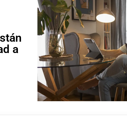
stán
ad a