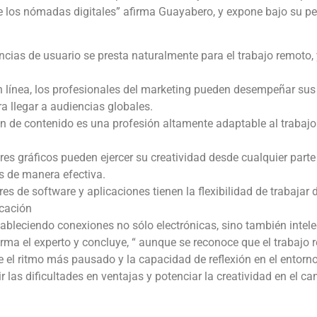
 los nómadas digitales” afirma Guayabero, y expone bajo su per
encias de usuario se presta naturalmente para el trabajo remoto, 
n línea, los profesionales del marketing pueden desempeñar su
a llegar a audiencias globales.
n de contenido es una profesión altamente adaptable al trabajo 
res gráficos pueden ejercer su creatividad desde cualquier part
s de manera efectiva.
es de software y aplicaciones tienen la flexibilidad de trabajar
icación
stableciendo conexiones no sólo electrónicas, sino también inte
afirma el experto y concluye, “ aunque se reconoce que el traba
ue el ritmo más pausado y la capacidad de reflexión en el entor
r las dificultades en ventajas y potenciar la creatividad en el c