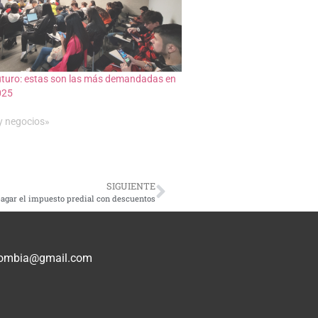
uturo: estas son las más demandadas en
025
y negocios»
SIGUIENTE
agar el impuesto predial con descuentos
olombia@gmail.com