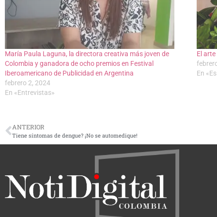
María Paula Laguna, la directora creativa más joven de
El arte
Colombia y ganadora de ocho premios en Festival
febrer
Iberoamericano de Publicidad en Argentina
En «Es
febrero 2, 2024
En «Entrevistas»
ANTERIOR
Tiene síntomas de dengue? ¡No se automedique!