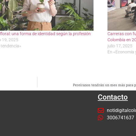
 floral: una forma de identidad según la profesión
Carreras con f
o 19, 2025
Colombia en 2
 tendencia»
julio 17, 2025
En «Economía 
Pereiranos tendrán un mes más para p
Contacto
notidigitalc
3006741637