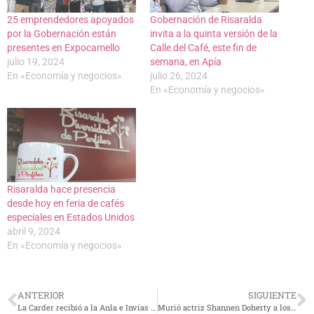
25 emprendedores apoyados
Gobernación de Risaralda
por la Gobernación están
invita a la quinta versión de la
presentes en Expocamello
Calle del Café, este fin de
julio 19, 2024
semana, en Apía
En «Economía y negocios»
julio 26, 2024
En «Economía y negocios»
Risaralda hace presencia
desde hoy en feria de cafés
especiales en Estados Unidos
abril 9, 2024
En «Economía y negocios»
ANTERIOR
SIGUIENTE
La Carder recibió a la Anla e Invías para analizar las obras de la Intersección Galicia, suspendidas por un fallo judicial
Murió actriz Shannen Doherty a los 53 años