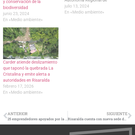
y conservación de la
Risaralda (Carder) visitaron
julio 13, 2024
biodiversidad
las obras de la Intersección
En «Medio ambiente»
junio 23, 2024
Galicia, que hacen parte del
En «Medio ambiente»
proyecto Vias del Samán, que
están suspendidas de
manera cautelar debido a un
fallo judicial. Las Vías del…
Carder atiende deslizamiento
que taponó la quebrada La
Cristalina y emite alerta a
autoridades en Risaralda
febrero 17, 2026
En «Medio ambiente»
ANTERIOR
SIGUIENTE
25 emprendedores apoyados por la Gobernación están presentes en Expocamello
Risaralda cuenta con nueva sede del Sistema Integrado de Emergencia y Seguridad; se invirtieron $2.400 millones