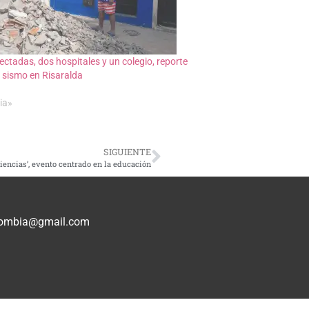
ectadas, dos hospitales y un colegio, reporte
l sismo en Risaralda
ia»
SIGUIENTE
encias’, evento centrado en la educación
olombia@gmail.com