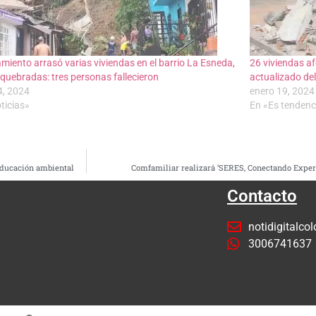
amiento arrasó varias viviendas en el barrio La Esneda,
26 viviendas af
quebradas: tres personas fallecieron
actualizado de
, 2024
enero 19, 2024
ticias»
En «Es tendenc
educación ambiental
Comfamiliar realizará ‘SERES, Conectando Experi
Contacto
notidigitalc
3006741637