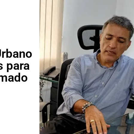
Urbano
s para
armado