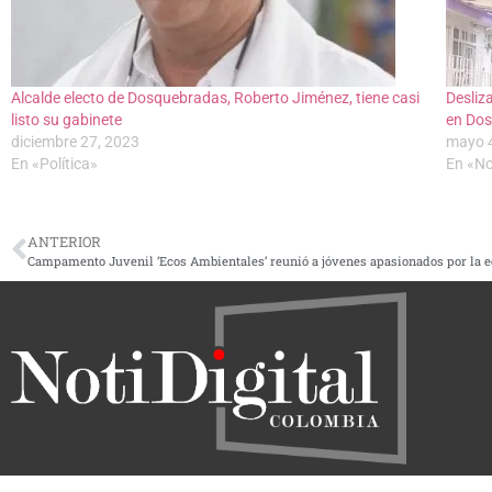
Alcalde electo de Dosquebradas, Roberto Jiménez, tiene casi
Desliz
listo su gabinete
en Dos
diciembre 27, 2023
mayo 4
En «Política»
En «No
ANTERIOR
Campamento Juvenil ‘Ecos Ambientales’ reunió a jóvenes apasionados por la 