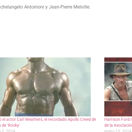
ichelangelo Antonioni y Jean-Pierre Melville.
ió el actor Carl Weathers, el recordado Apollo Creed de
Harrison Ford r
a de ‘Rocky’
de la Asociació
o 2, 2024
enero 13, 2024