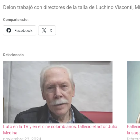
Delon trabajó con directores de la talla de Luchino Visconti, M
Comparte esto:
Facebook
X
Relacionado
Luto en la TV y en el cine colombianos: falleció el actor Julio
Fallec
Medina
la sag
noviembre 23, 2024
febrer