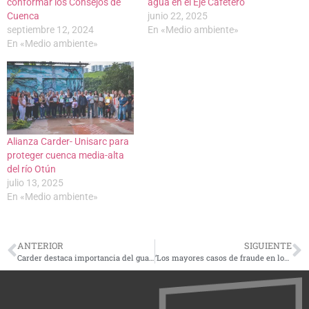
conformar los Consejos de
agua en el Eje Cafetero
Cuenca
junio 22, 2025
septiembre 12, 2024
En «Medio ambiente»
En «Medio ambiente»
Alianza Carder- Unisarc para
proteger cuenca media-alta
del río Otún
julio 13, 2025
En «Medio ambiente»
ANTERIOR
SIGUIENTE
Carder destaca importancia del guatín en la conservación de los ecosistemas
‘Los mayores casos de fraude en los seguros se presentan en automóviles y salud’: Allianz Colombia