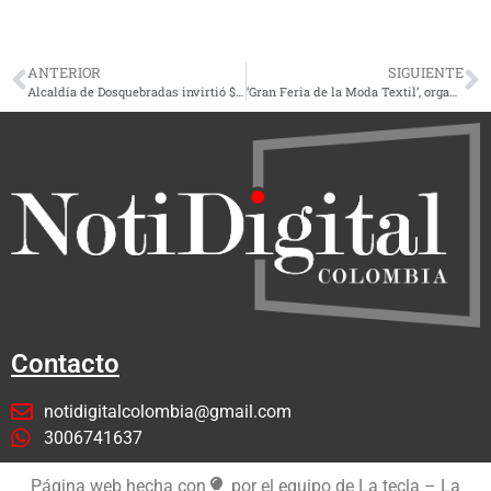
ANTERIOR
SIGUIENTE
Alcaldía de Dosquebradas invirtió $12 mil millones en el Programa de Alimentación Escolar (PAE) en el 2024
‘Gran Feria de la Moda Textil’, organizada por la Alcaldía de Dosquebradas, reúne a 30 empresarios
Contacto
notidigitalcolombia@gmail.com
3006741637
Página web hecha con
por el equipo de La tecla – La