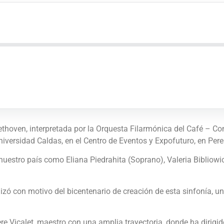
thoven, interpretada por la Orquesta Filarmónica del Café – Com
niversidad Caldas, en el Centro de Eventos y Expofuturo, en Pere
 nuestro país como Eliana Piedrahita (Soprano), Valeria Bibliowi
izó con motivo del bicentenario de creación de esta sinfonía, 
re Vicalet, maestro con una amplia trayectoria, donde ha dirig