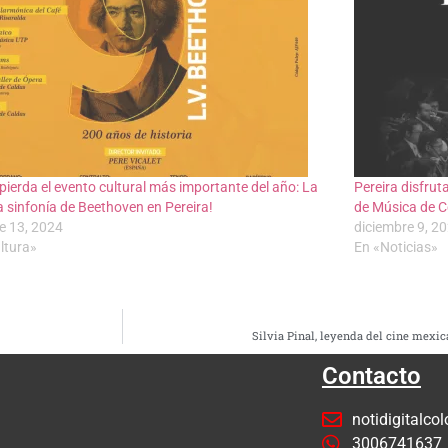
 pierda el evento cultural más importante del año: La
Pereira disfruta
 sinfonía de Beethoven en Pereira!
de Música de C
e 13, 2024
diciembre 9, 2
ltura»
En «Noticias»
Silvia Pinal, leyenda del cine mexic
Contacto
notidigitalc
3006741637