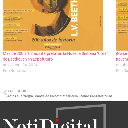
Más de 300 artistas interpretarán la Novena Sinfonía ‘Coral’
¡No se
de Beethoven en Expofuturo
novena
noviembre 24, 2024
octubr
En «Noticias»
En «Cu
ANTERIOR
Adiós a la ‘Negra Grande de Colombia’: falleció Leonor González Mina