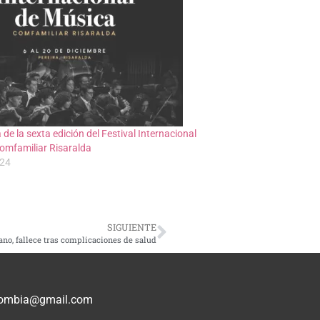
 de la sexta edición del Festival Internacional
omfamiliar Risaralda
024
SIGUIENTE
ano, fallece tras complicaciones de salud
olombia@gmail.com