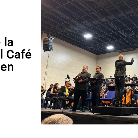
 la
l Café
 en