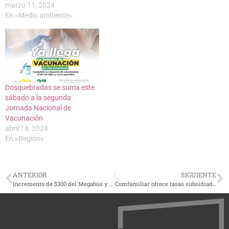
marzo 11, 2024
En «Medio ambiente»
Dosquebradas se suma este
sábado a la segunda
Jornada Nacional de
Vacunación
abril 18, 2024
En «Región»
ANTERIOR
SIGUIENTE
Incremento de $300 del Megabús y las busetas en Pereira, desde el 16 de enero
Comfamiliar ofrece tasas subsidiadas para que el sueño de tener vivienda propia sea una realidad