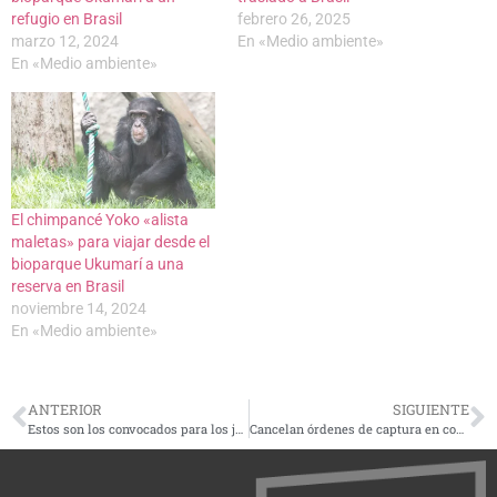
refugio en Brasil
febrero 26, 2025
marzo 12, 2024
En «Medio ambiente»
En «Medio ambiente»
El chimpancé Yoko «alista
maletas» para viajar desde el
bioparque Ukumarí a una
reserva en Brasil
noviembre 14, 2024
En «Medio ambiente»
ANTERIOR
SIGUIENTE
Estos son los convocados para los juegos de la Selección Colombia ante Brasil y Paraguay
Cancelan órdenes de captura en contra del exnarcotraficante Carlos Lehder