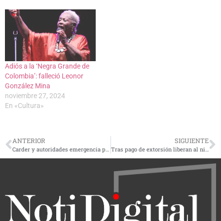
Adiós a la ‘Negra Grande de
Colombia’: falleció Leonor
González Mina
noviembre 27, 2024
En «Cultura»
ANTERIOR
SIGUIENTE
Carder y autoridades emergencia por deslizamientos en Marsella, Risaralda
Tras pago de extorsión liberan al niño Lyan en Jamundí, Valle del Cauca