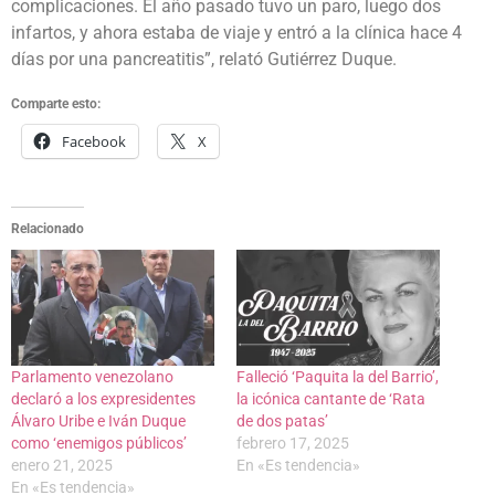
complicaciones. El año pasado tuvo un paro, luego dos
infartos, y ahora estaba de viaje y entró a la clínica hace 4
días por una pancreatitis”, relató Gutiérrez Duque.
Comparte esto:
Facebook
X
Relacionado
Parlamento venezolano
Falleció ‘Paquita la del Barrio’,
declaró a los expresidentes
la icónica cantante de ‘Rata
Álvaro Uribe e Iván Duque
de dos patas’
como ‘enemigos públicos’
febrero 17, 2025
enero 21, 2025
En «Es tendencia»
En «Es tendencia»