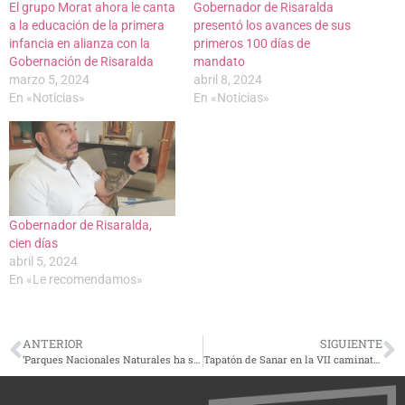
El grupo Morat ahora le canta
Gobernador de Risaralda
a la educación de la primera
presentó los avances de sus
infancia en alianza con la
primeros 100 días de
Gobernación de Risaralda
mandato
marzo 5, 2024
abril 8, 2024
En «Noticias»
En «Noticias»
Gobernador de Risaralda,
cien días
abril 5, 2024
En «Le recomendamos»
ANTERIOR
SIGUIENTE
‘Parques Nacionales Naturales ha sido nuestra familia, felicidades en sus 65 años’: director de la Carder
Tapatón de Sanar en la VII caminata por el Medio Ambiente