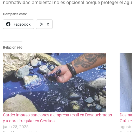
normatividad ambiental no es opcional porque proteger el agua 
Comparte esto:
Facebook
X
Relacionado
Carder impuso sanciones a empresa textil en Dosquebradas
Desman
y a obra irregular en Cerritos
Otún e
junio 28, 2025
agosto