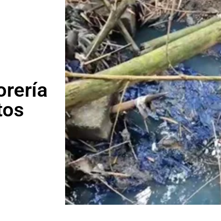
orería
tos