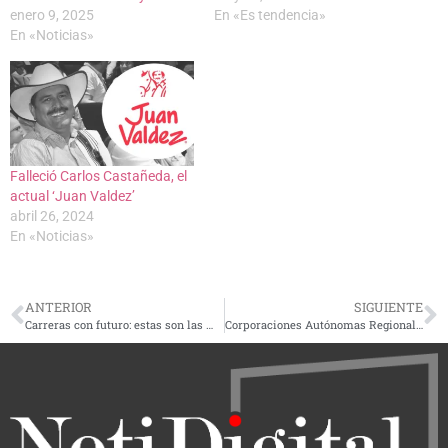
enero 9, 2025
En «Es tendencia»
En «Noticias»
Falleció Carlos Castañeda, el
actual ‘Juan Valdez’
abril 26, 2024
En «Noticias»
ANTERIOR
SIGUIENTE
Carreras con futuro: estas son las más demandadas en Colombia en 2025
Corporaciones Autónomas Regionales del Eje Cafetero liberaron 114 ejemplares de fauna silvestre