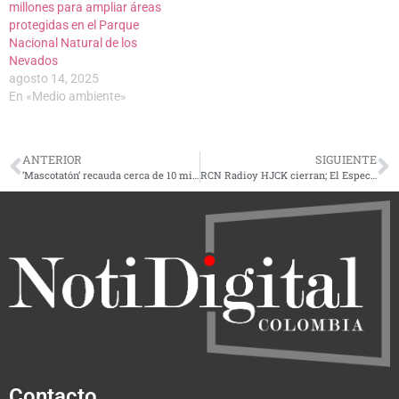
millones para ampliar áreas
protegidas en el Parque
Nacional Natural de los
Nevados
agosto 14, 2025
En «Medio ambiente»
ANTERIOR
SIGUIENTE
‘Mascotatón’ recauda cerca de 10 millones de pesos para alimentar animales en Risaralda
RCN Radioy HJCK cierran; El Espectador y Portafolio tendrán cambios
Contacto