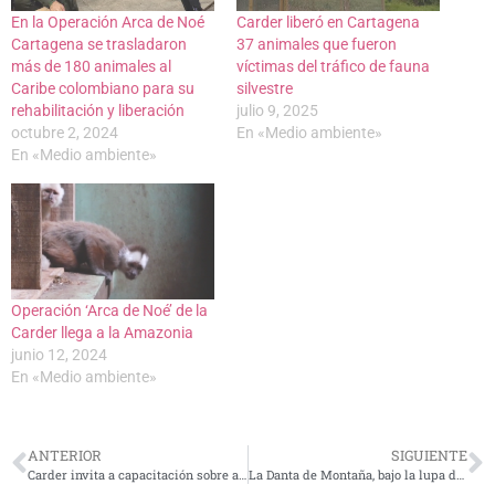
En la Operación Arca de Noé
Carder liberó en Cartagena
Cartagena se trasladaron
37 animales que fueron
más de 180 animales al
víctimas del tráfico de fauna
Caribe colombiano para su
silvestre
rehabilitación y liberación
julio 9, 2025
octubre 2, 2024
En «Medio ambiente»
En «Medio ambiente»
Operación ‘Arca de Noé’ de la
Carder llega a la Amazonia
junio 12, 2024
En «Medio ambiente»
ANTERIOR
SIGUIENTE
Carder invita a capacitación sobre acuerdo de Escazú y Ciudades Verdes
La Danta de Montaña, bajo la lupa de la CARDER para garantizar su conservación