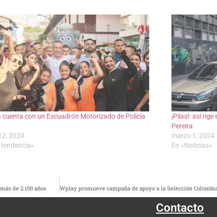
a cuenta con un Escuadrón Motorizado de Policía
¡Pilas!: así rig
Pereira
12, 2024
marzo 1, 2024
 tendencia»
En «Noticias»
 más de 2.100 años
Contacto