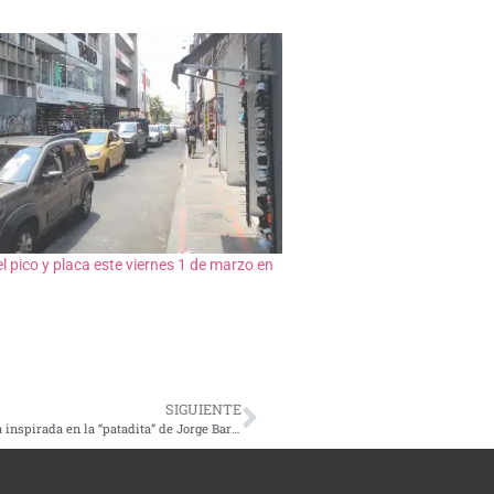
e el pico y placa este viernes 1 de marzo en
SIGUIENTE
Wplay promueve campaña de apoyo a la Selección Colombia inspirada en la “patadita” de Jorge Barón