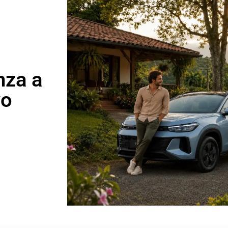
nza a
vo