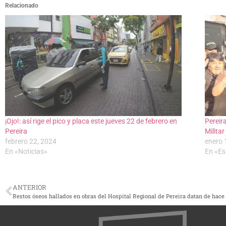
Relacionado
¡Ojo!: así rige el pico y placa este jueves 22 de febrero en
Pereir
Pereira
Militar
febrero 22, 2024
enero 
En «Noticias»
En «Es
ANTERIOR
Restos óseos hallados en obras del Hospital Regional de Pereira datan de hace