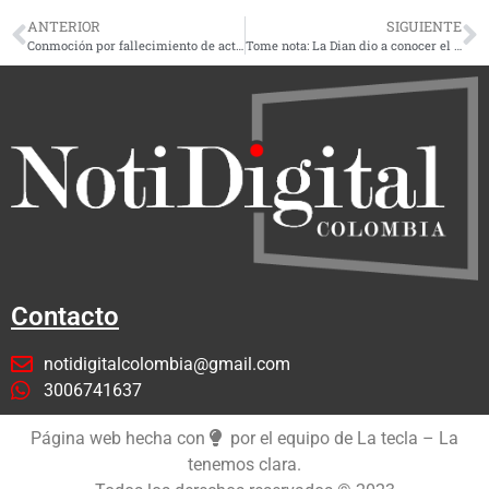
ANTERIOR
SIGUIENTE
Conmoción por fallecimiento de actor de aclamada película ‘Parásitos’
Tome nota: La Dian dio a conocer el calendario tributario 2024
Contacto
notidigitalcolombia@gmail.com
3006741637
Página web hecha con
por el equipo de La tecla – La
tenemos clara.