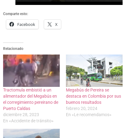
Comparte esto:
Facebook
X
Relacionado
Tractomula embistió a un
Megabús de Pereira se
alimentador del Megabús en
destaca en Colombia por sus
el corregimiento pereirano de
buenos resultados
Puerto Caldas
febrero 20, 2024
diciembre 28, 2023
En «Le recomendamos»
En «Accidente de tránsito»