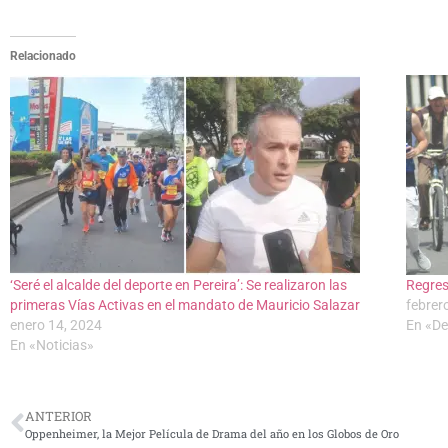
Relacionado
‘Seré el alcalde del deporte en Pereira’: Se realizaron las
Regres
primeras Vías Activas en el mandato de Mauricio Salazar
febrer
enero 14, 2024
En «De
En «Noticias»
ANTERIOR
Oppenheimer, la Mejor Película de Drama del año en los Globos de Oro