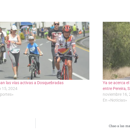
an las vías activas a Dosquebradas
Ya se acerca el
o 15, 2024
entre Pereira,
portes»
noviembre 16,
En «Noticias»
Chao a las ma