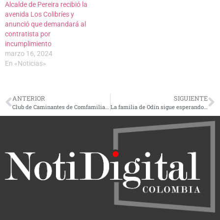
Alcalde de Pereira recibió la
avenida Los Colibríes y
anunció que demandará al
contratista por
incumplimiento
marzo 16, 2024
En «Noticias»
ANTERIOR
SIGUIENTE
Club de Caminantes de Comfamiliar Risaralda
La familia de Odín sigue esperando su regreso