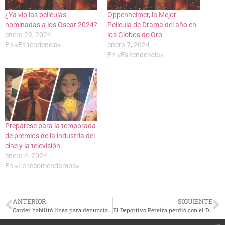
¿Ya vio las películas
Oppenheimer, la Mejor
nominadas a los Oscar 2024?
Película de Drama del año en
enero 23, 2024
los Globos de Oro
En «Es tendencia»
enero 7, 2024
En «Es tendencia»
Prepárese para la temporada
de premios de la industria del
cine y la televisión
enero 4, 2024
En «Le recomendamos»
ANTERIOR
SIGUIENTE
Carder habilitó línea para denunciar incendios provocados, llame al 3156601389
El Deportivo Pereira perdió con el DIM y se hunde en la tabla de posiciones