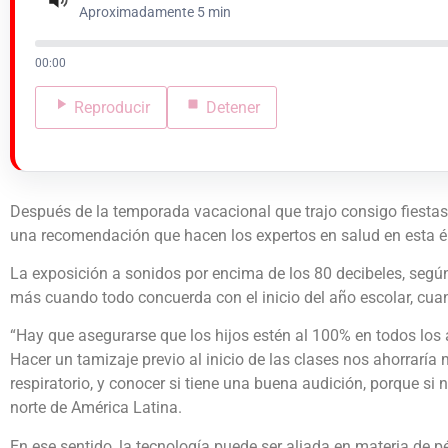
Aproximadamente 5 min
00:00
Reproducir
Detener
Después de la temporada vacacional que trajo consigo fiestas y
una recomendación que hacen los expertos en salud en esta ép
La exposición a sonidos por encima de los 80 decibeles, segú
más cuando todo concuerda con el inicio del año escolar, cua
“Hay que asegurarse que los hijos estén al 100% en todos los
Hacer un tamizaje previo al inicio de las clases nos ahorrarí
respiratorio, y conocer si tiene una buena audición, porque si
norte de América Latina.
En ese sentido, la tecnología puede ser aliada en materia de p