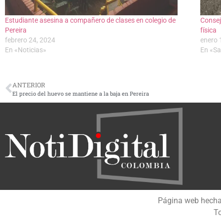
Estudiante asesina a compañero de clases en colegio de
Consej
Pereira
física
febrero 24, 2024
enero 
En «Noticias»
En «Sa
ANTERIOR
El precio del huevo se mantiene a la baja en Pereira
Página web hech
To