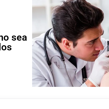
 no sea
dos