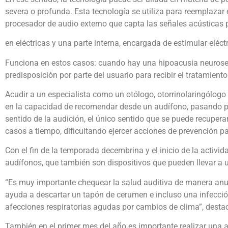
severa o profunda. Esta tecnología se utiliza para reemplaza
procesador de audio externo que capta las señales acústicas 
en eléctricas y una parte interna, encargada de estimular eléct
Funciona en estos casos: cuando hay una hipoacusia neurosens
predisposición por parte del usuario para recibir el tratamiento
Acudir a un especialista como un otólogo, otorrinolaringólogo
en la capacidad de recomendar desde un audífono, pasando po
sentido de la audición, el único sentido que se puede recupera
casos a tiempo, dificultando ejercer acciones de prevención pa
Con el fin de la temporada decembrina y el inicio de la activ
audífonos, que también son dispositivos que pueden llevar a 
“Es muy importante chequear la salud auditiva de manera anua
ayuda a descartar un tapón de cerumen e incluso una infecció
afecciones respiratorias agudas por cambios de clima”, desta
También en el primer mes del año es importante realizar una a