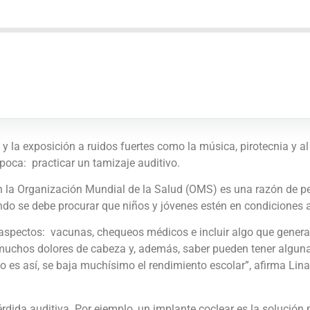
 la exposición a ruidos fuertes como la música, pirotecnia y al 
oca: practicar un tamizaje auditivo.
n la Organización Mundial de la Salud (OMS) es una razón de pe
ndo se debe procurar que niños y jóvenes estén en condiciones
 aspectos: vacunas, chequeos médicos e incluir algo que genera
a muchos dolores de cabeza y, además, saber pueden tener alguna
 no es así, se baja muchísimo el rendimiento escolar”, afirma Li
érdida auditiva. Por ejemplo, un implante coclear es la solució