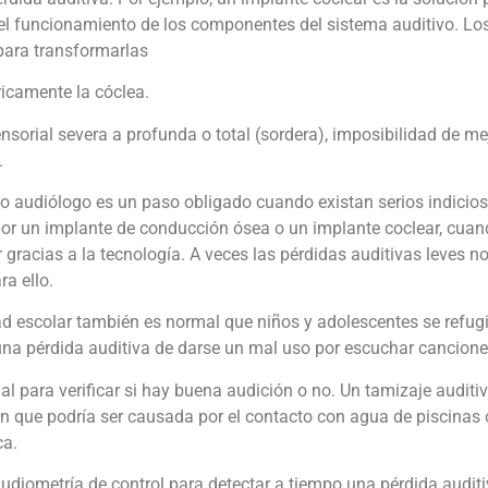
r el funcionamiento de los componentes del sistema auditivo. Lo
para transformarlas
ricamente la cóclea.
orial severa a profunda o total (sordera), imposibilidad de m
.
 o audiólogo es un paso obligado cuando existan serios indicios
r un implante de conducción ósea o un implante coclear, cuando
r gracias a la tecnología. A veces las pérdidas auditivas leves 
ra ello.
idad escolar también es normal que niños y adolescentes se refug
una pérdida auditiva de darse un mal uso por escuchar cancion
l para verificar si hay buena audición o no. Un tamizaje auditi
n que podría ser causada por el contacto con agua de piscinas 
ca.
udiometría de control para detectar a tiempo una pérdida auditiv