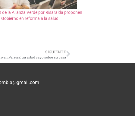
 de la Alianza Verde por Risaralda proponen
 Gobierno en reforma a la salud
SIGUIENTE
o en Pereira: un árbol cayó sobre su casa
olombia@gmail.com