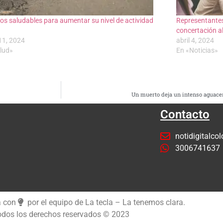
os saludables para aumentar su nivel de actividad
Representantes
concertación al
11, 2024
abril 4, 2024
lud»
En «Noticias»
Un muerto deja un intenso aguacer
Contacto
notidigitalc
3006741637
a con
por el equipo de La tecla – La tenemos clara.
dos los derechos reservados © 2023