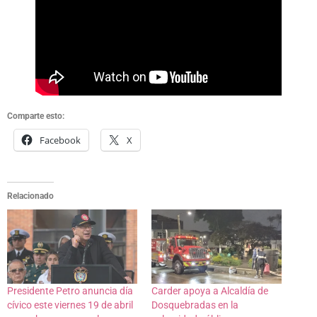
Comparte esto:
Facebook
X
Relacionado
Presidente Petro anuncia día
Carder apoya a Alcaldía de
cívico este viernes 19 de abril
Dosquebradas en la