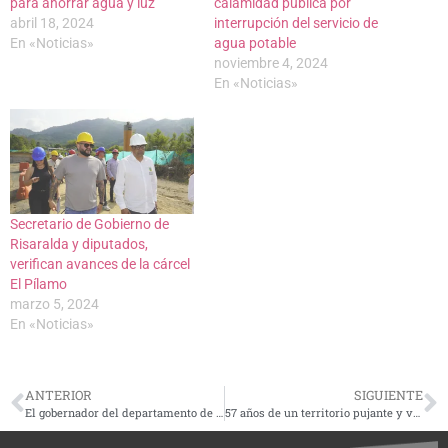
para ahorrar agua y luz
calamidad pública por
abril 18, 2024
interrupción del servicio de
En «Noticias»
agua potable
noviembre 4, 2024
En «Noticias»
Secretario de Gobierno de
Risaralda y diputados,
verifican avances de la cárcel
El Pílamo
marzo 5, 2024
En «Noticias»
ANTERIOR
SIGUIENTE
El gobernador del departamento de Risaralda, Juan Diego Patiño, fiel a su esencia
57 años de un territorio pujante y verde