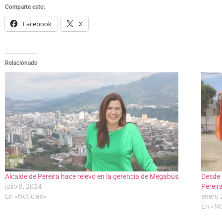
Comparte esto:
Facebook
X
Relacionado
Alcalde de Pereira hace relevo en la gerencia de Megabús
Desde 
julio 8, 2024
Pereir
En «Noticias»
enero 
En «No