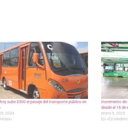
hoy sube $300 el pasaje del transporte público en
Incremento de 
a
desde el 16 de 
23, 2024
enero 9, 2025
ticias»
En «Es tendenc