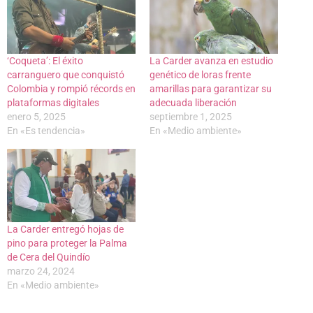
‘Coqueta’: El éxito
La Carder avanza en estudio
carranguero que conquistó
genético de loras frente
Colombia y rompió récords en
amarillas para garantizar su
plataformas digitales
adecuada liberación
enero 5, 2025
septiembre 1, 2025
En «Es tendencia»
En «Medio ambiente»
La Carder entregó hojas de
pino para proteger la Palma
de Cera del Quindío
marzo 24, 2024
En «Medio ambiente»