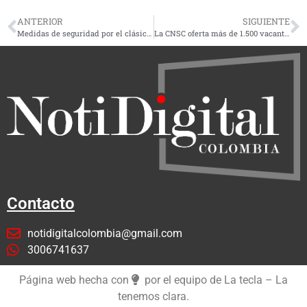
ANTERIOR
SIGUIENTE
Medidas de seguridad por el clásico cafetero entre Once Caldas y el Deportivo Pereira
La CNSC oferta más de 1.500 vacantes en 18 entidades de Colombia
Contacto
notidigitalcolombia@gmail.com
3006741637
Página web hecha con
por el equipo de La tecla – La
tenemos clara.