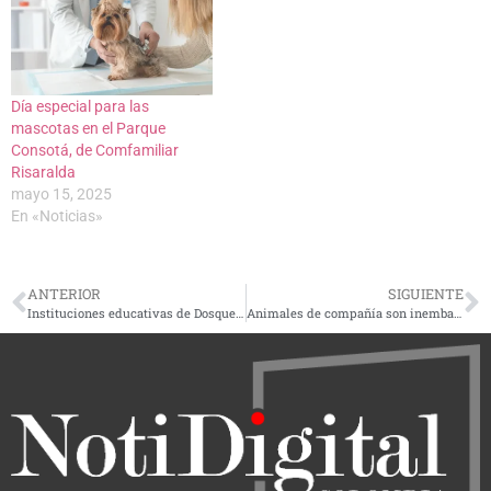
Día especial para las
mascotas en el Parque
Consotá, de Comfamiliar
Risaralda
mayo 15, 2025
En «Noticias»
ANTERIOR
SIGUIENTE
Instituciones educativas de Dosquebradas contarán con más docentes del Programa Todos a Aprender
Animales de compañía son inembargables: Procuraduría General de la Nación