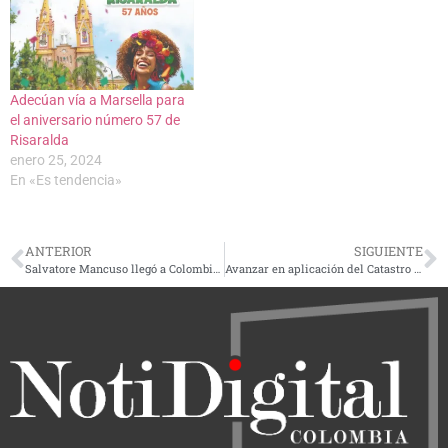
Adecúan vía a Marsella para
el aniversario número 57 de
Risaralda
enero 25, 2024
En «Es tendencia»
ANTERIOR
SIGUIENTE
Salvatore Mancuso llegó a Colombia y sería gestor de paz
Avanzar en aplicación del Catastro Multipropósito, objetivo del Gobierno Nacional