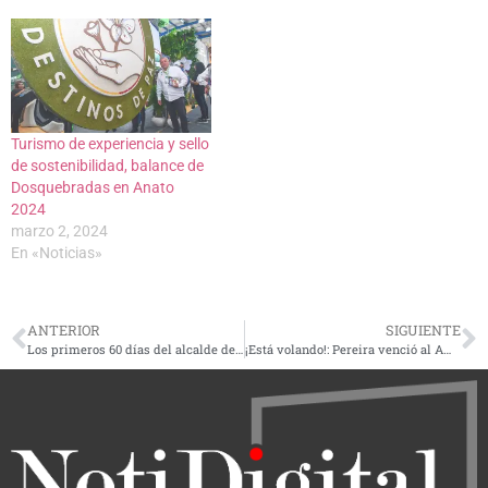
Turismo de experiencia y sello
de sostenibilidad, balance de
Dosquebradas en Anato
2024
marzo 2, 2024
En «Noticias»
ANTERIOR
SIGUIENTE
Los primeros 60 días del alcalde de Pereira, Mauricio Salazar Peláez
¡Está volando!: Pereira venció al América y completó siete partidos sin perder