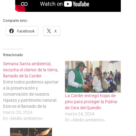
Comparte esto:
Facebook
X
Relacionado
Semana Santa ambiental,
escucha el clamor de la tierra,
llamado de la Carder
Entre todos podemos aportar
a la preservación y
conservación de nuestra
La Carder entregó hojas de
riqueza y patrimonio natural.
pino para proteger la Palma
Este es el llamado de la
de Cera del Quindío
Carder, al acercarse la
marzo 20, 2024
marzo 24, 2024
celebración del tradicional
En «Medio ambiente»
En «Medio ambiente»
Domingo de Ramos. Lea
también: