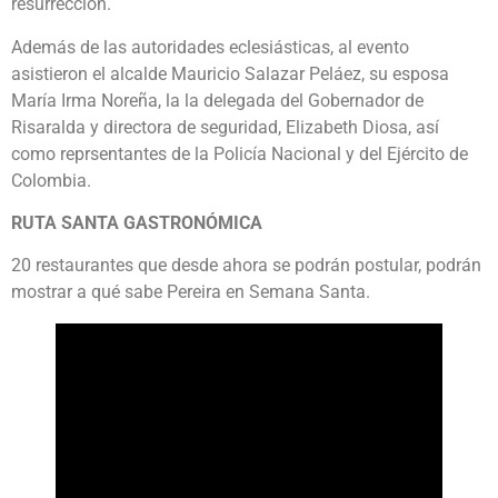
resurrección.
Además de las autoridades eclesiásticas, al evento
asistieron el alcalde Mauricio Salazar Peláez, su esposa
María Irma Noreña, la la delegada del Gobernador de
Risaralda y directora de seguridad, Elizabeth Diosa, así
como reprsentantes de la Policía Nacional y del Ejército de
Colombia.
RUTA SANTA GASTRONÓMICA
20 restaurantes que desde ahora se podrán postular, podrán
mostrar a qué sabe Pereira en Semana Santa.