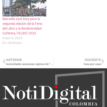
Marsella está lista para la
segunda edición de la Feria
del Libro y la Biodiversidad
Cafetera, FELBIC 2025
mayo 5, 2025
En «Noticias»
ANTERIOR
SIGUIENTE
Autoridades anuncian captura de “El Flaco y “El Feo”, presuntos responsables de masacre en Santuario
Casa por casa