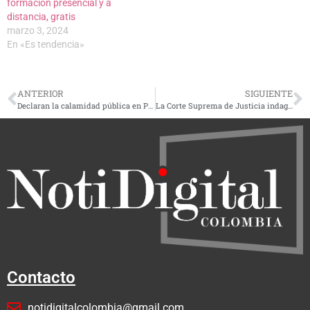
formación presencial y a
distancia, gratis
marzo 3, 2024
En «Es tendencia»
ANTERIOR
SIGUIENTE
Declaran la calamidad pública en Pereira por recrudecimiento del invierno
La Corte Suprema de Justicia indaga a Aída Merlano por la presunta financiación a campañas de Mauricio Salazar, cuando este fue representante a la Cámara
Contacto
notidigitalcolombia@gmail.com