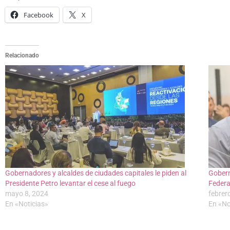
Facebook
X
Relacionado
Gobernadores y alcaldes de ciudades capitales le piden al
Gobern
Presidente Petro levantar el cese al fuego
Federa
mayo 8, 2024
febrer
En «Noticias»
En «No