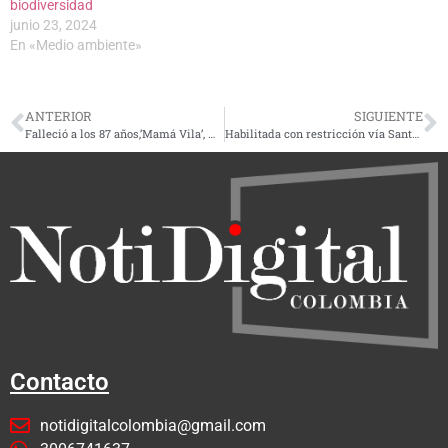
biodiversidad
junio 23, 2024
En «Medio ambiente»
ANTERIOR
SIGUIENTE
Falleció a los 87 años,’Mamá Vila’, mamá de Diomedes Díaz
Habilitada con restricción vía Santa Cecilia- Pueblo Rico en Risaralda
Contacto
notidigitalcolombia@gmail.com