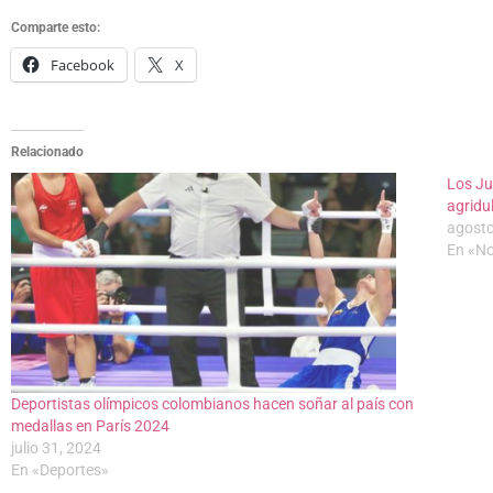
Comparte esto:
Facebook
X
Relacionado
Los Ju
agridu
agosto
En «No
Deportistas olímpicos colombianos hacen soñar al país con
medallas en París 2024
julio 31, 2024
En «Deportes»