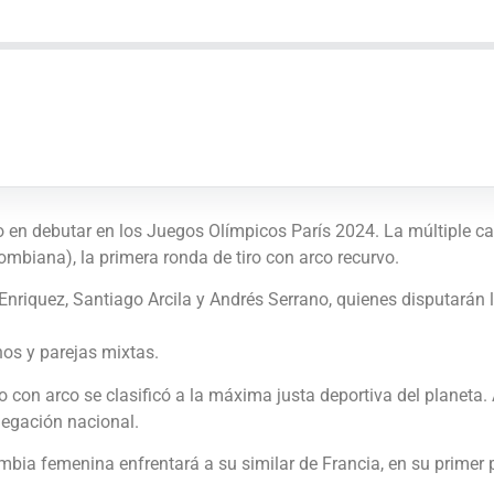
o en debutar en los Juegos Olímpicos París 2024. La múltiple
lombiana), la primera ronda de tiro con arco recurvo.
iquez, Santiago Arcila y Andrés Serrano, quienes disputarán la
os y parejas mixtas.
ro con arco se clasificó a la máxima justa deportiva del planet
legación nacional.
mbia femenina enfrentará a su similar de Francia, en su primer p