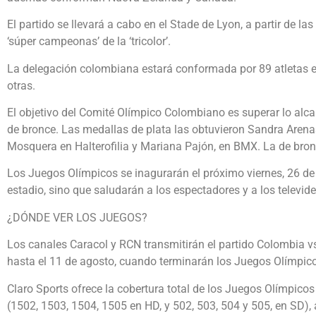
El partido se llevará a cabo en el Stade de Lyon, a partir de l
‘súper campeonas’ de la ‘tricolor’.
La delegación colombiana estará conformada por 89 atletas en
otras.
El objetivo del Comité Olímpico Colombiano es superar lo alc
de bronce. Las medallas de plata las obtuvieron Sandra Arena
Mosquera en Halterofilia y Mariana Pajón, en BMX. La de bro
Los Juegos Olímpicos se inagurarán el próximo viernes, 26 de j
estadio, sino que saludarán a los espectadores y a los televid
¿DÓNDE VER LOS JUEGOS?
Los canales Caracol y RCN transmitirán el partido Colombia vs Fr
hasta el 11 de agosto, cuando terminarán los Juegos Olímpic
Claro Sports ofrece la cobertura total de los Juegos Olímpico
(1502, 1503, 1504, 1505 en HD, y 502, 503, 504 y 505, en SD)