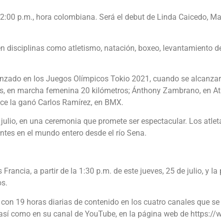
as 2:00 p.m., hora colombiana. Será el debut de Linda Caicedo, M
 disciplinas como atletismo, natación, boxeo, levantamiento d
anzado en los Juegos Olímpicos Tokio 2021, cuando se alcanzar
s, en marcha femenina 20 kilómetros; Ánthony Zambrano, en Atl
nce la ganó Carlos Ramírez, en BMX.
ulio, en una ceremonia que promete ser espectacular. Los atletas
entes en el mundo entero desde el río Sena.
ancia, a partir de la 1:30 p.m. de este jueves, 25 de julio, y la
os.
s con 19 horas diarias de contenido en los cuatro canales que s
, así como en su canal de YouTube, en la página web de https:/