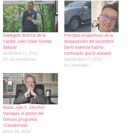
Reelegido director de la
Principal sospechoso de la
Carder, Julio César Gómez
desaparición del sacerdote
Salazar
Darío Valencia habría
diciembre 11, 2023
confesado que lo asesinó
En «Es tendencia»
septiembre 17, 2024
En «Noticias»
Murió Julio E. Sánchez
Vanegas, el gestor del
famoso programa
‘Concéntrese’
enero 26, 2024