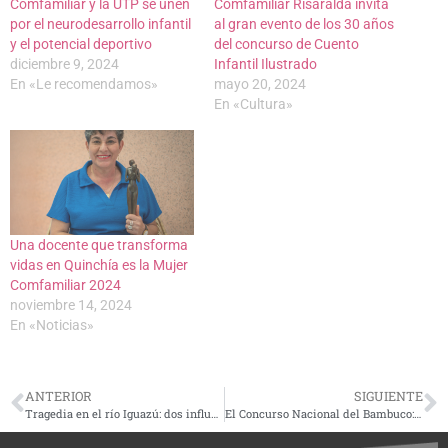
Comfamiliar y la UTP se unen
Comfamiliar Risaralda invita
por el neurodesarrollo infantil
al gran evento de los 30 años
y el potencial deportivo
del concurso de Cuento
diciembre 9, 2024
Infantil Ilustrado
En «Le recomendamos»
mayo 20, 2024
En «Cultura»
Una docente que transforma
vidas en Quinchía es la Mujer
Comfamiliar 2024
noviembre 14, 2024
En «Noticias»
ANTERIOR
SIGUIENTE
Tragedia en el río Iguazú: dos influencers brasileñas mueren tras negarse a usar chalecos salvavidas «para no dañar las fotos»
El Concurso Nacional del Bambuco: el ‘aire nacional’ está más vivo que nunca