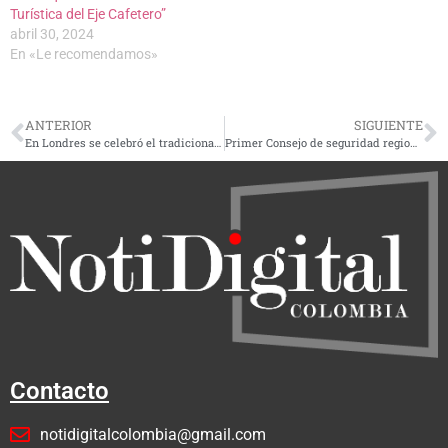
Turística del Eje Cafetero”
abril 30, 2024
En «Le recomendamos»
ANTERIOR
SIGUIENTE
En Londres se celebró el tradicional ‘Día sin pantalones’: ¡Sin temor al frío y a las miradas!
Primer Consejo de seguridad regional se realizará en Santa Rosa de Cabal, el 14 de febrero
Contacto
notidigitalcolombia@gmail.com