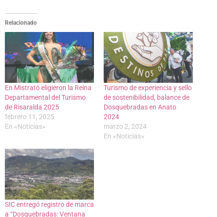
Relacionado
En Mistrató eligieron la Reina
Turismo de experiencia y sello
Departamental del Turismo
de sostenibilidad, balance de
de Risaralda 2025
Dosquebradas en Anato
febrero 11, 2025
2024
En «Noticias»
marzo 2, 2024
En «Noticias»
SIC entregó registro de marca
a “Dosquebradas: Ventana