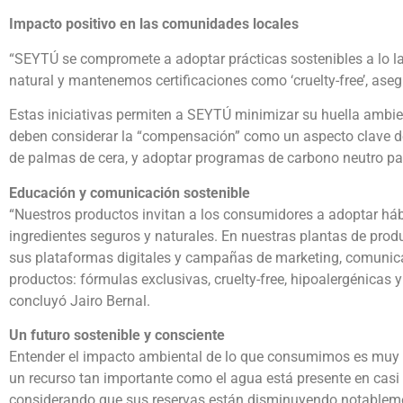
Impacto positivo en las comunidades locales
“SEYTÚ se compromete a adoptar prácticas sostenibles a lo la
natural y mantenemos certificaciones como ‘cruelty-free’, as
Estas iniciativas permiten a SEYTÚ minimizar su huella ambi
deben considerar la “compensación” como un aspecto clave de l
de palmas de cera, y adoptar programas de carbono neutro p
Educación y comunicación sostenible
“Nuestros productos invitan a los consumidores a adoptar háb
ingredientes seguros y naturales. En nuestras plantas de produ
sus plataformas digitales y campañas de marketing, comunic
productos: fórmulas exclusivas, cruelty-free, hipoalergénic
concluyó Jairo Bernal.
Un futuro sostenible y consciente
Entender el impacto ambiental de lo que consumimos es muy i
un recurso tan importante como el agua está presente en casi 
considerando que sus reservas están disminuyendo notablemen