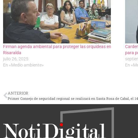
Firman agenda ambiental para proteger las orquídeas en
Carder
Risaralda
para p
julio 26, 2025
septie
En «Medio ambiente»
En «Me
ANTERIOR
Primer Consejo de seguridad regional se realizará en Santa Rosa de Cabal, el 14