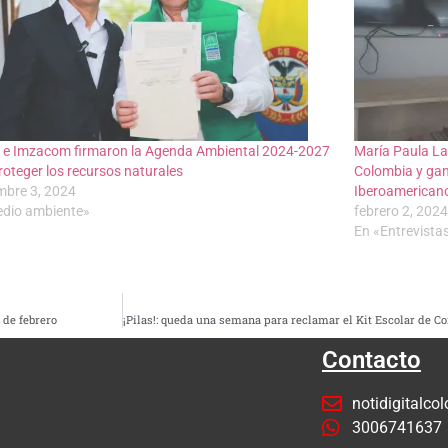
 e Imzacom firmaron la Agenda Ambiental 2024-2027
María Paula La
roteger los recursos naturales
Colombia y gan
mbre 3, 2024
Iberoamericano
dio ambiente»
febrero 2, 2024
En «Entrevista
 de febrero
Contacto
notidigitalc
3006741637