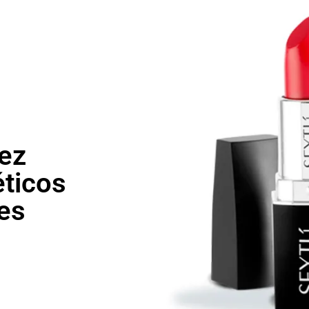
ez
éticos
les