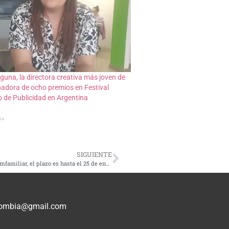
guna, la directora creativa más joven de
adora de ocho premios en Festival
 de Publicidad en Argentina
s»
SIGUIENTE
¡Pilas!: queda una semana para reclamar el Kit Escolar de Comfamiliar, el plazo es hasta el 25 de enero
olombia@gmail.com