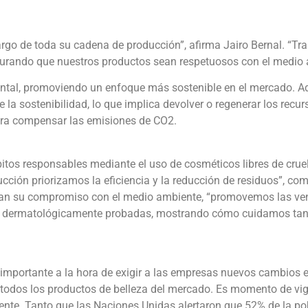
rgo de toda su cadena de producción”, afirma Jairo Bernal. “Tr
egurando que nuestros productos sean respetuosos con el medio 
ental, promoviendo un enfoque más sostenible en el mercado. A
a sostenibilidad, lo que implica devolver o regenerar los recur
ara compensar las emisiones de CO2.
itos responsables mediante el uso de cosméticos libres de cru
cción priorizamos la eficiencia y la reducción de residuos”, co
an su compromiso con el medio ambiente, “promovemos las ven
as y dermatológicamente probadas, mostrando cómo cuidamos tan
mportante a la hora de exigir a las empresas nuevos cambios e
todos los productos de belleza del mercado. Es momento de vigil
te. Tanto que las Naciones Unidas alertaron que 52% de la pob