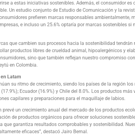
rse a estas iniciativas sostenibles. Además, el consumidor es
. Un estudio conjunto de Estudio de Comunicación y la revista
 consumidores prefieren marcas responsables ambientalmente, m
mpresas, e incluso un 25.6% optaría por marcas sostenibles si m
rcas que cambien sus procesos hacia la sostenibilidad tendrán 
ollar productos libres de crueldad animal, hipoalergénicos y el
consumidores, sino que también reflejan nuestro compromiso con 
eytú en Colombia.
s en Latam
núan su ritmo de crecimiento, siendo los países de la región l
co (17.9%); Ecuador (16.9%) y Chile del 8.0%. Los productos má
nes capilares y preparaciones para el maquillaje de labios.
ch prevé un crecimiento anual del mercado de los productos eco
ación de productos orgánicos para ofrecer soluciones sostenibl
a que garantiza resultados comprobables y sostenibilidad. Nue
ltamente eficaces”, destacó Jairo Bernal.