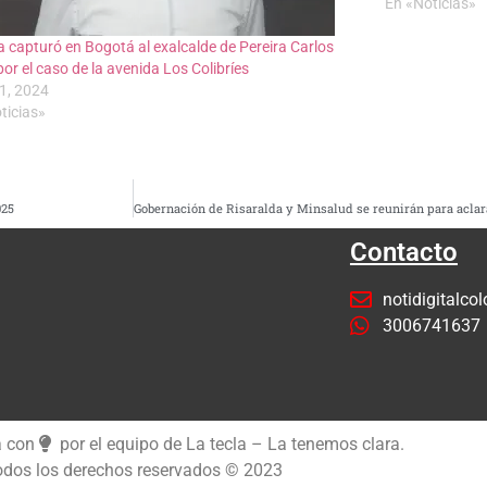
En «Noticias»
ía capturó en Bogotá al exalcalde de Pereira Carlos
or el caso de la avenida Los Colibríes
21, 2024
ticias»
025
Contacto
notidigitalc
3006741637
a con
por el equipo de La tecla – La tenemos clara.
dos los derechos reservados © 2023