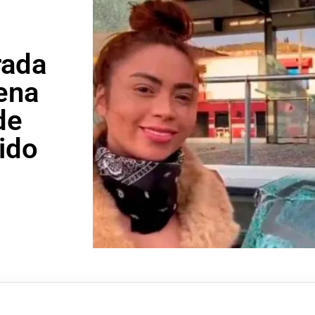
rada
ena
de
lido