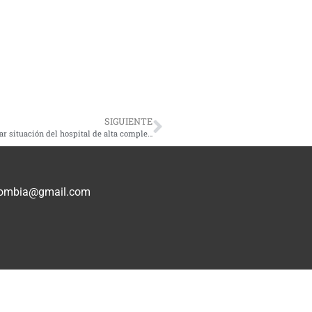
SIGUIENTE
Gobernación de Risaralda y Minsalud se reunirán para aclarar situación del hospital de alta complejidad
olombia@gmail.com