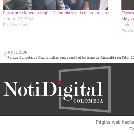
Salvatore Mancuso llegó a Colombia y sería gestor de paz
Fiscal
febrero 27, 2024
Maya p
En «Noticias»
junio 
En «No
ANTERIOR
Parque Consotá, de Comfamiliar, representó el turismo de Risaralda en Fitur 2
Página web hech
To