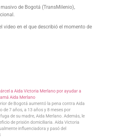
e masivo de Bogotá (TransMilenio),
cional.
el video en el que describió el momento de
árcel a Aida Victoria Merlano por ayudar a
mamá Aida Merlano
erior de Bogotá aumentó la pena contra Aida
no de 7 años, a 13 años y 8 meses por
a fuga de su madre, Aida Merlano. Además, le
ficio de prisión domiciliaria. Aída Victoria
ualmente influenciadora y pasó del
4