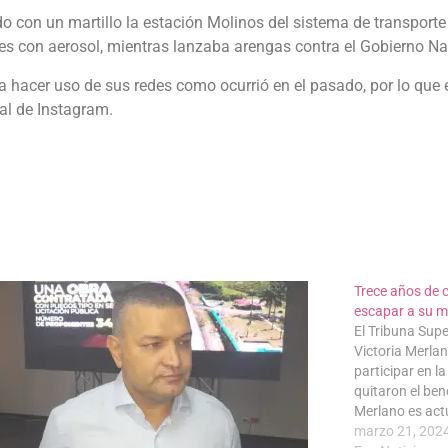
o con un martillo la estación Molinos del sistema de transport
es con aerosol, mientras lanzaba arengas contra el Gobierno Na
 a hacer uso de sus redes como ocurrió en el pasado, por lo que 
ial de Instagram.
Trece años de c
escapar a su 
El Tribuna Sup
Victoria Merla
participar en l
quitaron el bene
Merlano es act
anonimato, a…
marzo 21, 202