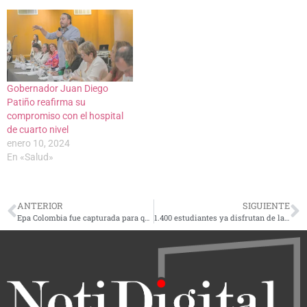
Gobernador Juan Diego
Patiño reafirma su
compromiso con el hospital
de cuarto nivel
enero 10, 2024
En «Salud»
ANTERIOR
SIGUIENTE
Epa Colombia fue capturada para que pague su condena por vandalizar estación de TransMilenio en el estallido social
1.400 estudiantes ya disfrutan de la renovada sede del Colegio Popular Diocesano de Dosquebradas