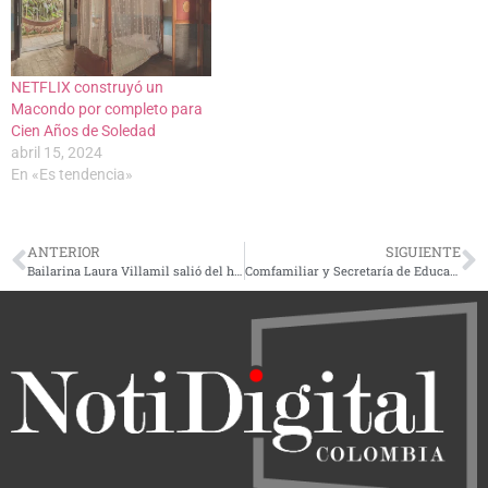
NETFLIX construyó un
Macondo por completo para
Cien Años de Soledad
abril 15, 2024
En «Es tendencia»
ANTERIOR
SIGUIENTE
Bailarina Laura Villamil salió del hospital tras 7 meses de sufrir quemaduras en 80% de su cuerpo
Comfamiliar y Secretaría de Educación de Pereira firmaron acuerdo para ejecutar programa Foniñez