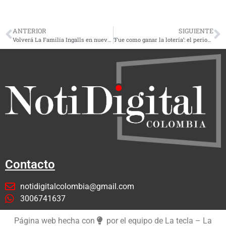
ANTERIOR
SIGUIENTE
Volverá La Familia Ingalls en nueva versión de Netflix
‘Fue como ganar la lotería’: el periodista Aldemar Solano contó como fue extra en Gladiador II
Contacto
notidigitalcolombia@gmail.com
3006741637
Página web hecha con
por el equipo de La tecla – La