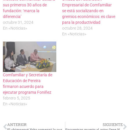
sus primeros 30 años de
Empresarial de Comfamiliar
fundación: ‘marca la
se está socializando en
diferencia’
gremios económicos: es clave
octubre 31, 2024
para la productividad
En «Noticias»
octubre 28, 2024
En «Noticias»
Comfamiliar y Secretaría de
Educación de Pereira
firmaron acuerdo para
ejecutar programa Foniñez
febrero 5, 2025
En «Noticias»
ANTERIOR
SIGUIENTE
El chimpancé Yoko comenzó la cuarentena para su traslado a Brasil
Encuentran muerto al actor Gene Hackman junto a su esposa y su perro en su casa de Nuevo México