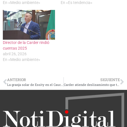
En «Medio ambiente»
En «Es tendencia»
Director de la Carder rindió
cuentas 2025
abril 26, 2026
En «Medio ambiente»
ANTERIOR
SIGUIENTE
La granja solar de Essity en el Cauca se consolida como referente de transición energética tras su primer año de operación
Carder atiende deslizamiento que taponó la quebrada La Cristalina y emite alerta a autoridades en Risaralda