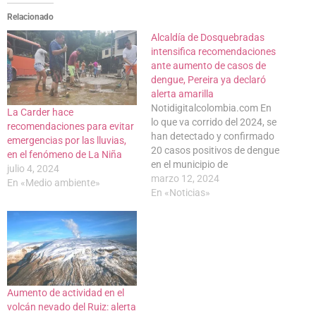
Relacionado
Alcaldía de Dosquebradas
intensifica recomendaciones
ante aumento de casos de
dengue, Pereira ya declaró
alerta amarilla
Notidigitalcolombia.com En
La Carder hace
lo que va corrido del 2024, se
recomendaciones para evitar
han detectado y confirmado
emergencias por las lluvias,
20 casos positivos de dengue
en el fenómeno de La Niña
en el municipio de
julio 4, 2024
Dosquebradas, 11
marzo 12, 2024
En «Medio ambiente»
autóctonos y 9 por contagios
En «Noticias»
procedentes de personas
infectadas de otras
localidades; y 18 casos
probables en proceso de
investigación. Para igual
período del año 2023,…
Aumento de actividad en el
volcán nevado del Ruiz: alerta