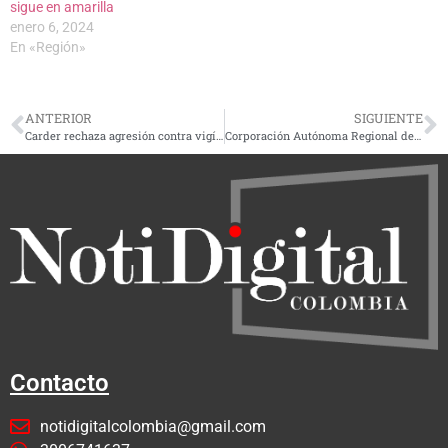
sigue en amarilla
enero 6, 2024
En «Región»
ANTERIOR
SIGUIENTE
Carder rechaza agresión contra vigía ambiental en Villa Verde y anuncia acciones legales
Corporación Autónoma Regional de Risaralda intervino minería ilegal en Quinchía y Guática: nueve capturados
Contacto
notidigitalcolombia@gmail.com